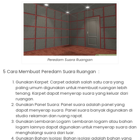
Peredam Suara Ruangan
5
Car
a
Mem
bu
at
Peredam Suara Ruangan
:
Gun
ak
an
K
arp
et
:
Car
pet
ad
al
ah
sal
ah
sat
u
car
a
y
ang
p
aling
um
um
dig
un
ak
an
unt
uk
mem
bu
at
ru
angan
le
b
ih
ten
ang
.
K
arp
et
d
ap
at
men
yer
ap
su
ara
y
ang
ke
lu
ar
d
ari
ru
angan
.
Gun
ak
an
Panel
Su
ara
:
Panel
su
ara
ad
al
ah
panel
y
ang
d
ap
at
men
yer
ap
su
ara
.
Panel
su
ara
b
any
ak
dig
un
ak
an
di
studio
re
k
aman
dan
ru
ang
rap
at
.
Gun
ak
an
Lem
bar
an
Log
am
:
Lem
bar
an
log
am
at
au
b
ahan
log
am
l
ain
ny
a
d
ap
at
dig
un
ak
an
unt
uk
men
yer
ap
su
ara
dan
men
gh
al
ang
i
su
ara
d
ari
l
u
ar
.
Gun
ak
an
Bah
an
Is
olas
i
:
Bah
an
isol
asi
ad
al
ah
b
ahan
y
ang