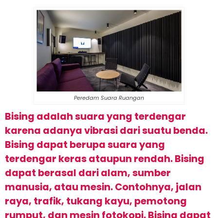
Peredam Suara Ruangan
B
ising
ad
al
ah
su
ara
y
ang
ter
d
eng
ar
k
are
na
ad
anya
vibr
asi
d
ari
su
atu
b
enda
.
B
ising
d
ap
at
ber
up
a
su
ara
y
ang
ter
d
eng
ar
ker
as
at
au
pun
rend
ah
.
B
ising
d
ap
at
ber
as
al
d
ari
al
am
,
sum
ber
man
us
ia
,
at
au
mes
in
.
Cont
ohn
ya
,
j
alan
r
aya
,
tra
f
ik
,
t
uk
ang
kay
u
,
p
em
ot
ong
r
ump
ut
,
dan
mes
in
f
ot
ok
op
i
.
B
ising
d
ap
at