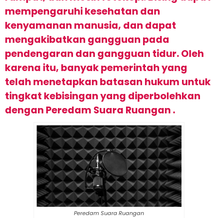
mem
p
eng
aru
hi
k
ese
hat
an
dan
k
eny
aman
an
man
us
ia
,
dan
d
ap
at
men
g
ak
ib
at
kan
gang
gu
an
p
ada
pend
eng
aran
dan
gang
gu
an
tid
ur
.
Ole
h
k
are
na
it
u
,
b
any
ak
p
emer
int
ah
y
ang
tel
ah
men
et
ap
kan
bat
as
an
h
uk
um
unt
uk
t
ing
kat
ke
b
ising
an
y
ang
di
per
bole
h
kan
dengan Peredam Suara Ruangan
.
Peredam Suara Ruangan