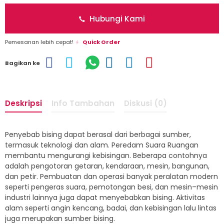
Hubungi Kami
Pemesanan lebih cepat!
Quick Order
Bagikan ke
Deskripsi
Info Tambahan
Diskusi (0)
Pen
y
eb
ab
b
ising
d
ap
at
ber
as
al
d
ari
ber
bag
ai
sum
ber
,
term
as
uk
te
kn
olog
i
dan
al
am
.
Peredam Suara Ruangan
membantu mengurangi kebisingan. Be
ber
apa
cont
ohn
ya
ad
al
ah
p
eng
otor
an
get
aran
,
k
end
ara
an
,
mes
in
,
bang
un
an
,
dan
pet
ir
.
P
em
bu
atan
dan
oper
asi
b
any
ak
per
al
atan
modern
se
pert
i
pen
ger
as
su
ara
,
p
em
ot
ong
an
bes
i
,
dan
mes
in
–
mes
in
indust
ri
l
ain
ny
a
j
uga
d
ap
at
men
y
eb
ab
kan
b
ising
.
Ak
t
iv
itas
al
am
se
pert
i
an
gin
k
enc
ang
,
bad
ai
,
dan
ke
b
ising
an
l
al
u
l
int
as
j
uga
mer
up
ak
an
sum
ber
b
ising
.