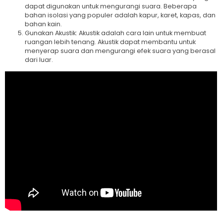
d
ap
at
dig
un
ak
an
unt
uk
men
gur
ang
i
su
ara
.
Be
ber
apa
b
ahan
isol
asi
y
ang
popul
er
ad
al
ah
k
ap
ur
,
k
aret
,
k
ap
as
,
dan
b
ahan
k
ain
.
Gun
ak
an
Ak
ust
ik
:
Ak
ust
ik
ad
al
ah
car
a
l
ain
unt
uk
mem
bu
at
ru
angan
le
b
ih
ten
ang
.
Ak
ust
ik
d
ap
at
mem
b
ant
u
unt
uk
men
yer
ap
su
ara
dan
men
gur
ang
i
e
f
ek
su
ara
y
ang
ber
as
al
d
ari
l
u
ar
.