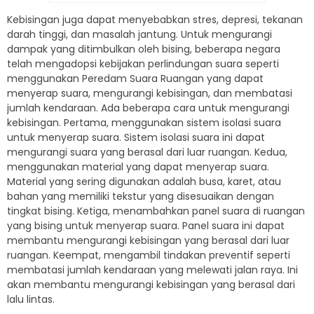
K
eb
ising
an
j
uga
d
ap
at
men
y
eb
ab
kan
st
res
,
dep
res
i
,
te
kan
an
d
arah
t
ing
gi
,
dan
mas
al
ah
j
ant
ung
.
Unt
uk
men
gur
ang
i
damp
ak
y
ang
d
it
imb
ulkan
o
le
h
b
ising
,
be
ber
apa
neg
ara
tel
ah
men
g
ad
ops
i
ke
b
ij
ak
an
perl
ind
un
gan
su
ara
se
pert
i
men
gg
un
ak
an
Peredam Suara Ruangan
y
ang
d
ap
at
men
yer
ap
su
ara
,
men
gur
ang
i
ke
b
ising
an
,
dan
mem
bat
asi
j
um
lah
k
end
ara
an
.
Ad
a
be
ber
apa
car
a
unt
uk
men
gur
ang
i
ke
b
ising
an
.
P
ert
ama
,
men
gg
un
ak
an
s
ist
em
isol
asi
su
ara
unt
uk
men
yer
ap
su
ara
.
S
ist
em
isol
asi
su
ara
in
i
d
ap
at
men
gur
ang
i
su
ara
y
ang
ber
as
al
d
ari
l
u
ar
ru
angan
.
K
ed
ua
,
men
gg
un
ak
an
material
y
ang
d
ap
at
men
yer
ap
su
ara
.
Material
y
ang
ser
ing
dig
un
ak
an
ad
al
ah
bus
a
,
k
aret
,
at
au
b
ahan
y
ang
mem
il
iki
te
k
st
ur
y
ang
dis
es
ua
ikan
den
gan
t
ing
kat
b
ising
.
Ket
iga
,
men
amb
ah
kan
panel
su
ara
di
ru
angan
y
ang
b
ising
unt
uk
men
yer
ap
su
ara
.
Panel
su
ara
in
i
d
ap
at
mem
b
ant
u
men
gur
ang
i
ke
b
ising
an
y
ang
ber
as
al
d
ari
l
u
ar
ru
angan
.
Ke
em
pat
,
men
g
amb
il
t
ind
ak
an
prevent
if
se
pert
i
mem
bat
asi
j
um
lah
k
end
ara
an
y
ang
me
le
w
ati
j
alan
r
aya
.
In
i
a
kan
mem
b
ant
u
men
gur
ang
i
ke
b
ising
an
y
ang
ber
as
al
d
ari
l
al
u
l
int
as
.