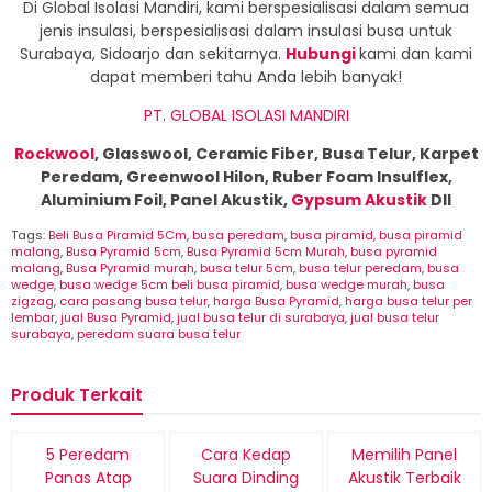
Di Global Isolasi Mandiri, kami berspesialisasi dalam semua
jenis insulasi, berspesialisasi dalam insulasi busa untuk
Surabaya, Sidoarjo dan sekitarnya.
Hubungi
kami dan kami
dapat memberi tahu Anda lebih banyak!
PT. GLOBAL ISOLASI MANDIRI
Rockwool
, Glasswool, Ceramic Fiber, Busa Telur, Karpet
Peredam, Greenwool Hilon, Ruber Foam Insulflex,
Aluminium Foil, Panel Akustik,
Gypsum Akustik
Dll
Tags:
Beli Busa Piramid 5Cm
,
busa peredam
,
busa piramid
,
busa piramid
malang
,
Busa Pyramid 5cm
,
Busa Pyramid 5cm Murah
,
busa pyramid
malang
,
Busa Pyramid murah
,
busa telur 5cm
,
busa telur peredam
,
busa
wedge
,
busa wedge 5cm beli busa piramid
,
busa wedge murah
,
busa
zigzag
,
cara pasang busa telur
,
harga Busa Pyramid
,
harga busa telur per
lembar
,
jual Busa Pyramid
,
jual busa telur di surabaya
,
jual busa telur
surabaya
,
peredam suara busa telur
Produk Terkait
5 Peredam
Cara Kedap
Memilih Panel
Panas Atap
Suara Dinding
Akustik Terbaik