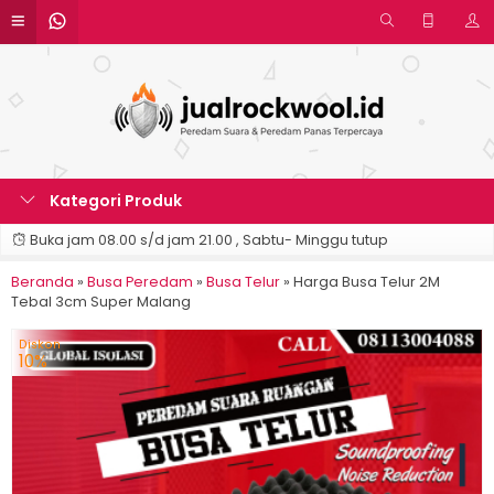
Kategori Produk
Buka jam 08.00 s/d jam 21.00 , Sabtu- Minggu tutup
Beranda
»
Busa Peredam
»
Busa Telur
»
Harga Busa Telur 2M
Tebal 3cm Super Malang
Diskon
10%