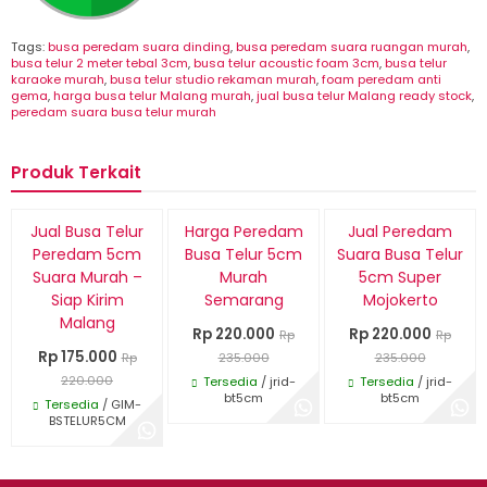
Tags:
busa peredam suara dinding
,
busa peredam suara ruangan murah
,
busa telur 2 meter tebal 3cm
,
busa telur acoustic foam 3cm
,
busa telur
karaoke murah
,
busa telur studio rekaman murah
,
foam peredam anti
gema
,
harga busa telur Malang murah
,
jual busa telur Malang ready stock
,
peredam suara busa telur murah
Produk Terkait
Edisi Terbatas
Terpopuler
Diskon
Diskon
Diskon
Jual Busa Telur
Harga Peredam
Jual Peredam
20%
6%
6%
Peredam 5cm
Busa Telur 5cm
Suara Busa Telur
Suara Murah –
Murah
5cm Super
Siap Kirim
Semarang
Mojokerto
Malang
Rp 220.000
Rp 220.000
Rp
Rp
Rp 175.000
Rp
235.000
235.000
220.000
Tersedia
/ jrid-
Tersedia
/ jrid-
bt5cm
bt5cm
Tersedia
/ GIM-
BSTELUR5CM