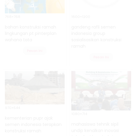
768×768
1600×1200
bahan konstruksi ramah
gandeng rafli semen
lingkungan pt pinterplan
indonesia group
wahana tata
sosialisasikan konstruksi
ramah
Pesan Ini
Pesan Ini
970×544
1080×714
kementerian pupr ajak
mahasiswa tehnik sipil
semen indonesia terapkan
undip kenalkan inovasi
konstruksi ramah