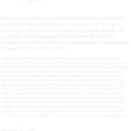
Pesan Ini
Don’t forget to bookmark
Rockwool untuk Konstruksi Ramah
Lingkungan: Mengetahui Biayanya
using Ctrl + D (PC) or
Command + D (macos). If you are using mobile phone, you
could also use menu drawer from browser. Whether it’s
Windows, Mac, iOs or Android, you will be able to download the
images using download button.
Tags:
berapa harga rockwool
,
daftar harga rockwool blanket
,
harga alat
rockwool
,
harga bibit rockwool
,
harga glasswool dan rockwool
,
harga netpot
dan rockwool
,
harga peredam suara rockwool di tangerang
,
harga rockwool
1 bal
,
harga rockwool 1 meter
,
harga rockwool 1 slab
,
harga rockwool 5cm
,
harga rockwool batam
,
Harga Rockwool Blanket
,
harga rockwool cultilene
hidroponik
,
harga rockwool density 100 kg/m3
,
harga rockwool density 120
kg/m3
,
harga rockwool density 40 kg/m3
,
harga rockwool density 60 kg/m3
,
harga rockwool density 60 kg/m3 tebal 5 cm
,
harga rockwool density 80
kg/m3
,
harga rockwool density 80 kg/m3 tebal 25mm
,
harga rockwool di
bandung
,
harga rockwool di denpasar
,
harga rockwool di surabaya
,
harga
rockwool hidroponik
,
harga rockwool hidroponik per meter
,
harga rockwool
hidroponik surabaya
,
harga rockwool per lembar
,
harga rockwool per m2
,
harga rockwool per meter
,
harga rockwool per roll
,
harga rockwool peredam
suara
,
harga rockwool tebal 5 cm
,
info harga rockwool
,
jual rockwool jakarta