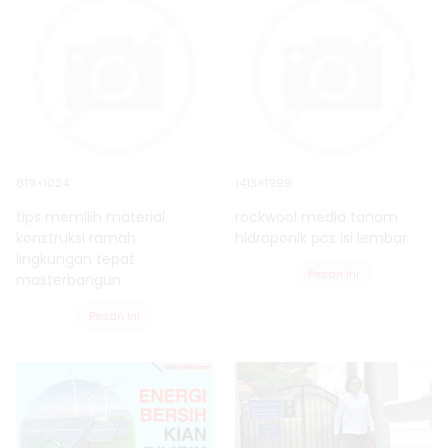
819×1024
1413×1999
tips memilih material
rockwool media tanam
konstruksi ramah
hidroponik pcs isi lembar
lingkungan tepat
Pesan Ini
masterbangun
Pesan Ini