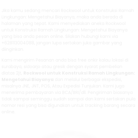
Terdekat
Jika kamu sedang mencari Rockwool untuk Konstruksi Ramah
Malang....
Lingkungan: Mengetahui Biayanya, maka anda berada di
halaman yang tepat. Kami menyediakan aneka Rockwool
Distributor
untuk Konstruksi Ramah Lingkungan: Mengetahui Biayanya
yang bisa anda pesan online. Silakan hubungi kami via
Glasswool
+628113004088, jangan lupa sertakan juka gambar yang
diinginkan.
Blanket Atap
Kami mengirim Pesanan anda bisa free onkir kalau lokasi di
D32 –
surabaya, sidoarjo atau gresik dengan syarat pembelian
diatas 2jt,
Rockwool untuk Konstruksi Ramah Lingkungan:
Kualita....
Mengetahui Biayanya
dan melalui berbagai ekspedisi,
misalnya JNE, JNT, POS, Atau Expedisi Tunjukan. Kami juga
Macam
menerima pembayaran via BCA/BRI/dll. Pengiriman biasanya
tidak sampai seminggu sudah sampai dan kami sertakan pula
Rockwool
nomor resi yang bisa digunakan untuk tracking barang secara
online.
Pipa....
Rockwool
Pipa Bali....