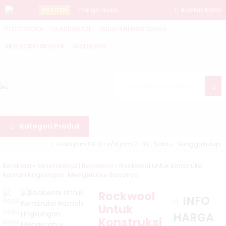
Harga Busa
Kontak Kami
HOT ITEM
ROCK WOOL
GLASSWOOL
BUSA PEREDAM SUARA
Whatsapp
Telur 2M
Member Area
AKSESORIS AKUSTIK
AKSESORIS
Tebal 3cm
Super
Malang....
Car
Apakah
Kategori Produk
Kedap Suara
Buka jam 08.00 s/d jam 21.00 , Sabtu- Minggu tutup
Setebal 5 cm
Beranda
»
Mineralwool | Rockwool
»
Rockwool Untuk Konstruksi
Dinding
Ramah Lingkungan: Mengetahui Biayanya
Pilihan Te....
Rockwool
INFO
Untuk
Cari
HARGA
Konstruksi