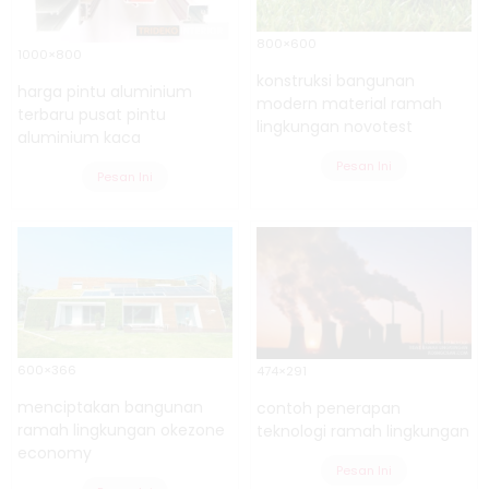
800×600
1000×800
konstruksi bangunan
harga pintu aluminium
modern material ramah
terbaru pusat pintu
lingkungan novotest
aluminium kaca
Pesan Ini
Pesan Ini
600×366
474×291
menciptakan bangunan
contoh penerapan
ramah lingkungan okezone
teknologi ramah lingkungan
economy
Pesan Ini