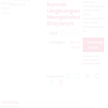
Silahkan
Rockwool
Ramah
menghubungi
Lingkungan:
kontak kami
Pipa Murah
untuk
Mengetahui
mendapatkan
Biayanya
5cm....
informasi
harga produk
ini.
Jual
Stok
Glasswool
Hubungi
Kategori
Mineralwool
| Rockwool
Kami
Blanket
Pemesanan
lebih cepat!
Peredam
Quick Order
Panas Atap
Bagikan ke
D16 – ....
Jual Bubble
Foil Atap 4mm
Deskripsi
Info Tambahan
Diskusi (0)