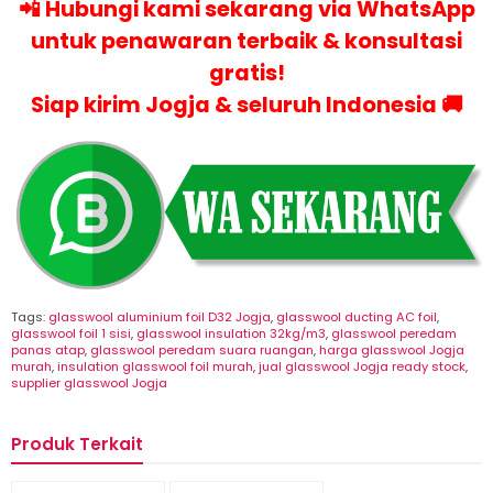
📲
Hubungi kami sekarang via WhatsApp
untuk penawaran terbaik & konsultasi
gratis!
Siap kirim Jogja & seluruh Indonesia 🚚
Tags:
glasswool aluminium foil D32 Jogja
,
glasswool ducting AC foil
,
glasswool foil 1 sisi
,
glasswool insulation 32kg/m3
,
glasswool peredam
panas atap
,
glasswool peredam suara ruangan
,
harga glasswool Jogja
murah
,
insulation glasswool foil murah
,
jual glasswool Jogja ready stock
,
supplier glasswool Jogja
Produk Terkait