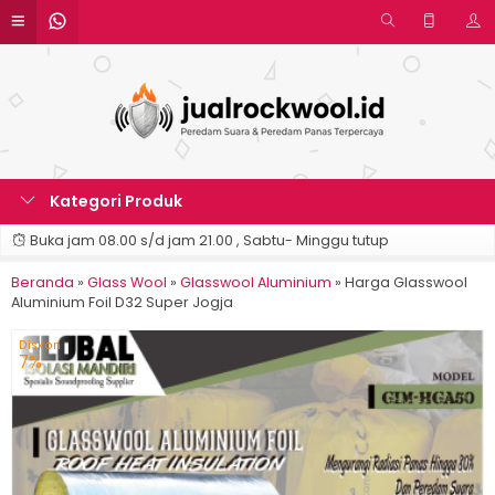
Kategori Produk
Buka jam 08.00 s/d jam 21.00 , Sabtu- Minggu tutup
Beranda
»
Glass Wool
»
Glasswool Aluminium
»
Harga Glasswool
Aluminium Foil D32 Super Jogja
Diskon
7%